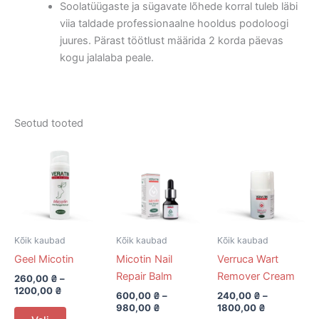
Soolatüügaste ja sügavate lõhede korral tuleb läbi
viia taldade professionaalne hooldus podoloogi
juures. Pärast töötlust määrida 2 korda päevas
kogu jalalaba peale.
Seotud tooted
Kõik kaubad
Kõik kaubad
Kõik kaubad
Geel Micotin
Micotin Nail
Verruca Wart
Repair Balm
Remover Cream
260,00
₴
–
1200,00
₴
600,00
₴
–
240,00
₴
–
980,00
₴
1800,00
₴
This