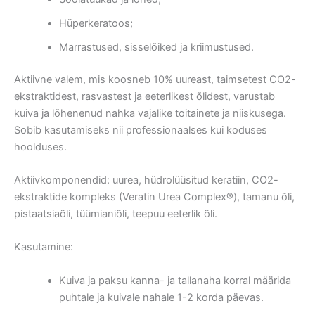
Hüperkeratoos;
Marrastused, sisselõiked ja kriimustused.
Aktiivne valem, mis koosneb 10% uureast, taimsetest CO2-
ekstraktidest, rasvastest ja eeterlikest õlidest, varustab
kuiva ja lõhenenud nahka vajalike toitainete ja niiskusega.
Sobib kasutamiseks nii professionaalses kui koduses
hoolduses.
Aktiivkomponendid: uurea, hüdrolüüsitud keratiin, CO2-
ekstraktide kompleks (Veratin Urea Complex®), tamanu õli,
pistaatsiaõli, tüümianiõli, teepuu eeterlik õli.
Kasutamine:
Kuiva ja paksu kanna- ja tallanaha korral määrida
puhtale ja kuivale nahale 1-2 korda päevas.