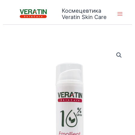
Skip
Космецевтика
to
Veratin Skin Care
content