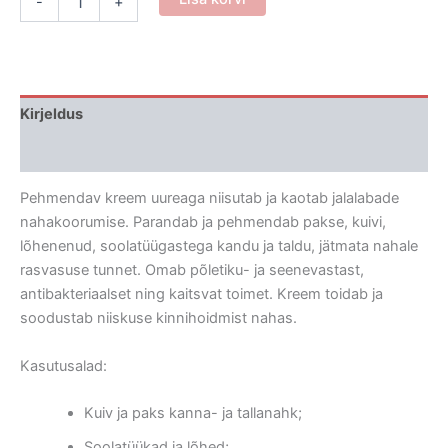
-
+
kreem
uureaga
kogus
Kirjeldus
Arvustused (0)
Pehmendav kreem uureaga niisutab ja kaotab jalalabade
nahakoorumise. Parandab ja pehmendab pakse, kuivi,
lõhenenud, soolatüügastega kandu ja taldu, jätmata nahale
rasvasuse tunnet. Omab põletiku- ja seenevastast,
antibakteriaalset ning kaitsvat toimet. Kreem toidab ja
soodustab niiskuse kinnihoidmist nahas.
Kasutusalad:
Kuiv ja paks kanna- ja tallanahk;
Soolatüükad ja lõhed;