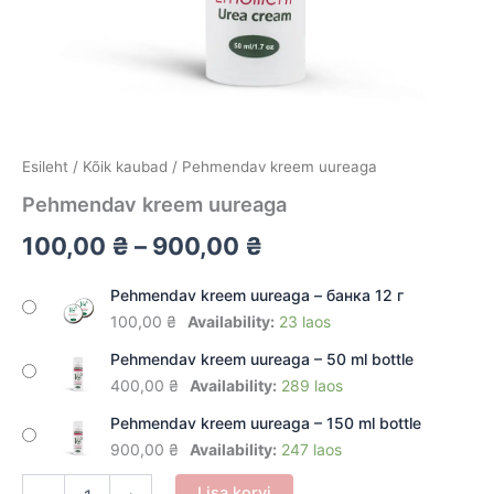
Esileht
/
Kõik kaubad
/ Pehmendav kreem uureaga
Pehmendav kreem uureaga
100,00
₴
–
900,00
₴
Pehmendav kreem uureaga – банка 12 г
100,00
₴
Availability:
23 laos
Pehmendav kreem uureaga – 50 ml bottle
400,00
₴
Availability:
289 laos
Pehmendav kreem uureaga – 150 ml bottle
900,00
₴
Availability:
247 laos
Pehmendav
Lisa korvi