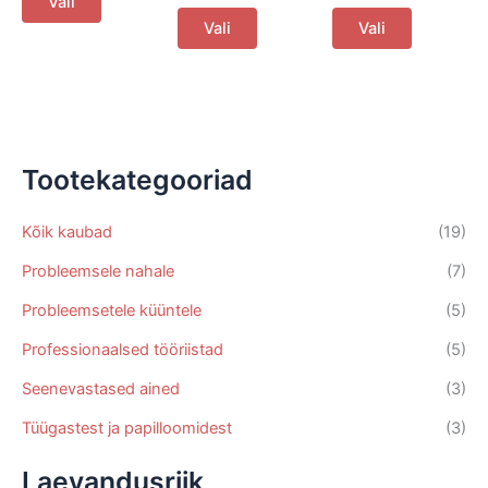
Vali
product
This
This
Vali
Vali
has
product
product
multiple
has
has
variants.
multiple
multiple
The
variants.
variants.
options
The
The
may
options
options
Tootekategooriad
be
may
may
chosen
be
be
Kõik kaubad
(19)
on
chosen
chosen
Probleemsele nahale
(7)
the
on
on
product
the
the
Probleemsetele küüntele
(5)
page
product
product
Professionaalsed tööriistad
(5)
page
page
Seenevastased ained
(3)
Tüügastest ja papilloomidest
(3)
Laevandusriik