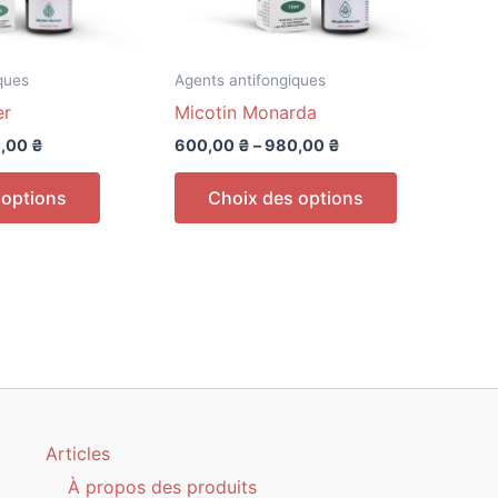
ques
Agents antifongiques
er
Micotin Monarda
,00
₴
600,00
₴
–
980,00
₴
Ce
Ce
 options
Choix des options
produit
produit
a
a
plusieurs
plusieurs
variations.
variations.
Les
Les
options
options
peuvent
peuvent
être
être
choisies
choisies
Articles
sur
sur
À propos des produits
la
la