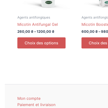
Agents antifongiques
Agents antifongi
Micotin Antifungal Gel
Micotin Boost
260,00
₴
–
1200,00
₴
600,00
₴
–
980
Ce
Choix des options
Choix des
produit
a
plusieurs
variations.
Les
options
peuvent
être
choisies
Mon compte
sur
Paiement et livraison
la