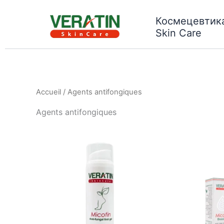
Aller
au
Космецевтика
Skin Care
contenu
Accueil
/ Agents antifongiques
Agents antifongiques