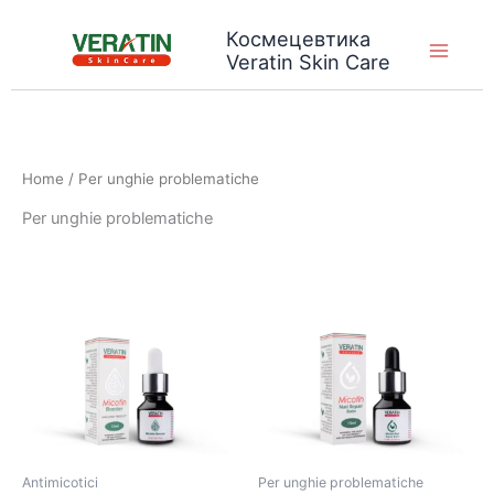
Vai
Космецевтика
al
Veratin Skin Care
contenuto
Home
/ Per unghie problematiche
Per unghie problematiche
Antimicotici
Per unghie problematiche