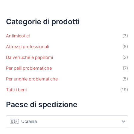
varianti.
Le
opzioni
Categorie di prodotti
possono
essere
Antimicotici
(3)
scelte
Attrezzi professionali
(5)
nella
pagina
Da verruche e papillomi
(3)
del
Per pelli problematiche
(7)
prodotto
Per unghie problematiche
(5)
Tutti i beni
(19)
Paese di spedizione