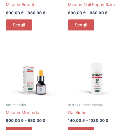
Micotin Booster
Micotin Nail Repair Balm
600,00
₴
–
980,00
₴
600,00
₴
–
980,00
₴
Questo
Questo
Scegli
Scegli
prodotto
prodotto
ha
ha
più
più
varianti.
varianti.
Le
Le
opzioni
opzioni
possono
possono
essere
essere
scelte
scelte
nella
nella
pagina
pagina
del
del
Antimicotici
Attrezzi professionali
prodotto
prodotto
Micotin Monarda
Gal Biotin
600,00
₴
–
980,00
₴
140,00
₴
–
1080,00
₴
Questo
Questo