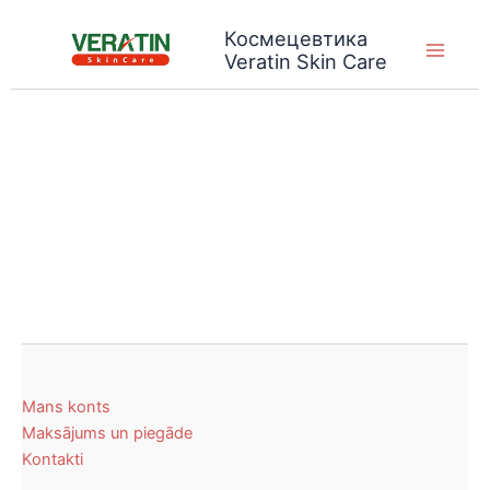
Skip
Космецевтика
to
Veratin Skin Care
content
Mans konts
Maksājums un piegāde
Kontakti