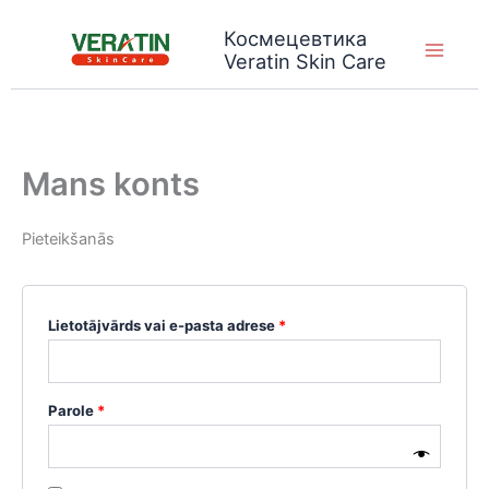
Skip
Космецевтика
to
Veratin Skin Care
content
Mans konts
Pieteikšanās
Obligāts
Lietotājvārds vai e-pasta adrese
*
Obligāts
Parole
*