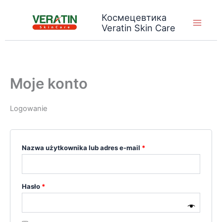
Przejdź
Космецевтика
do
Veratin Skin Care
treści
Moje konto
Logowanie
Wymagane
Nazwa użytkownika lub adres e-mail
*
Wymagane
Hasło
*