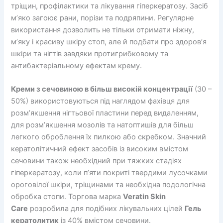
тріщин, профілактики та лікування гіперкератозу. Засіб
м’яко загоює рани, порізи та подряпини. Регулярне
використання дозволить не тільки отримати ніжну,
м’яку і красиву шкіру стоп, але й подбати про здоров’я
шкіри та нігтів завдяки протигрибковому та
антибактеріальному ефектам крему.
Креми з сечовиною в більш високій концентрації
(30 –
50%) використовуються під наглядом фахівця для
розм’якшення нігтьової пластини перед видаленням,
для розм’якшення мозолів та натоптишів для більш
легкого оброблення їх пилкою або скребком. Значний
кератолітичний ефект засобів із високим вмістом
сечовини також необхідний при тяжких стадіях
гіперкератозу, коли п’яти покриті твердими лусочками
ороговілої шкіри, тріщинами та необхідна подологічна
обробка стопи. Торгова марка
Veratin Skin
Care
розробила для подібних лікувальних цілей
Гель
кератолитик
із 40% вмістом сечовини.