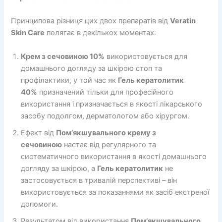
Принципова різниця цих двох препаратів від
Veratin
Skin Care
полягає в декількох моментах:
Крем з сечовиною 10%
використовується для
домашнього догляду за шкірою стоп та
профілактики, у той час як
Гель кератолитик
40%
призначений тільки для професійного
використання і призначається в якості лікарського
засобу подолгом, дерматологом або хірургом.
Ефект від
Пом’якшувального крему з
сечовиною
настає від регулярного та
систематичного використання в якості домашнього
догляду за шкірою, а
Гель кератолитик
не
застосовується в тривалій перспективі – він
використовується за показаннями як засіб екстреної
допомоги.
Результатом від використання
Пом’якшувального