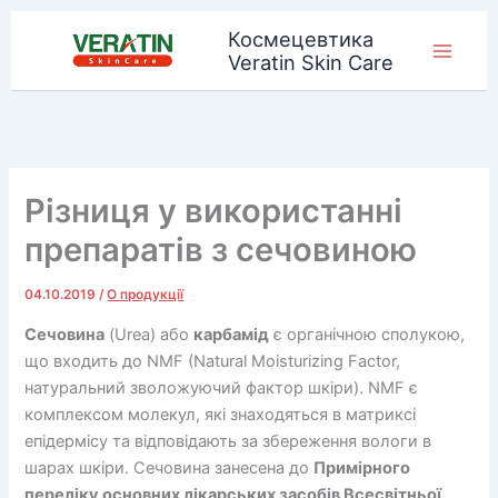
Перейти
Космецевтика
до
Veratin Skin Care
вмісту
Різниця у використанні
препаратів з сечовиною
04.10.2019
/
О продукції
Сечовина
(Urea) або
карбамід
є органічною сполукою,
що входить до NMF (Natural Moisturizing Factor,
натуральний зволожуючий фактор шкіри). NMF є
комплексом молекул, які знаходяться в матриксі
епідермісу та відповідають за збереження вологи в
шарах шкіри. Сечовина занесена до
Примірного
переліку основних лікарських засобів Всесвітньої