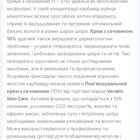
креми з сечовиною (1 – 10%) ідеальні як зволожуючий
ексфоліант. У такій концентрації карбамід руйнує
міжклітинні зв’язки ороговілих клітин епідермісу,
сприяє їх відлущуванню та підтримує оптимальний
баланс вологи в різних шарах шкіри.
Крем з сечовиною
10%
здатний також вирішувати дерматологічні
проблеми – усувати гіперкератоз, перешкоджати появі
запалення, грибкових захворювань шкіри та нігтів. Такі
препарати є одночасно не тільки доглядовими
засобами, але й захисними та профілактичними.
Яскравим прикладом такого поєднання корисних
якостей карбаміду можна назвати
Пом’якшувальний
крем з сечовиною
(10%) від торгової марки
Veratin
Skin Care
. Активна формула, що складається з 10%
сечовини, рослинних СО2-екстрактів, жирних та
ефірних масел, забезпечує суху і потріскану шкіру
необхідними живильними речовинами та вологою.
Може використовуватися у професійному та
домашньому догляді для позбавлення від мозолів і