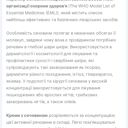
організації охорони здоров’я
(The WHO Model List of
Essential Medicines (EML)), який містить список
найбільш ефективних та безпечних лікарських засобів.
Особливість сечовини полягає в незначних обсягах її
молекул, завдяки чому вона є провідником потрібних
речовин в глибокі шари шкіри. Використовується в
дерматології і косметології для лікування та
профілактики сухості і свербіння шкіри, які
супроводжують такі захворювання як псоріаз,
дерматити різного походження, іхтіоз, гіперкератоз,
екзема. У подології та хірургії сечовина у високій
концентрації використовується для лікування
пошкоджених або врослих нігтів, грибкових
захворювань нігтів, а також опіків.
Креми з сечовиною
розрізняються за концентрацією
цієї активної речовини в складі. Легкі пом’якшувальні