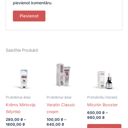
pievienot komentāru.
Saistītie Produkti
Problēmai ādai
Problēmai ādai
Pretsēnīšu līdzekļi
Krēms Mirtovijs
Veratin Classic
Micotin Booster
(Mуrtle)
cream
600,00
₴
–
980,00
₴
280,00
₴
–
100,00
₴
–
1800,00
₴
640,00
₴
Thi