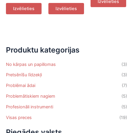
Izvēlieties
This
This
pro
Izvēlieties
Izvēlieties
product
product
ha
has
has
mul
multiple
multiple
var
variants.
variants.
Th
The
The
opt
options
options
ma
Produktu kategorijas
may
may
be
be
be
ch
No kārpas un papillomas
(3)
chosen
chosen
on
Pretsēnīšu līdzekļi
(3)
on
on
the
the
the
pro
Problēmai ādai
(7)
product
product
pa
Problemātiskiem nagiem
(5)
page
page
Profesionāli instrumenti
(5)
Visas preces
(19)
Piegādes valsts