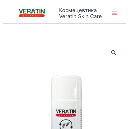
Skip
Космецевтика
to
Veratin Skin Care
content